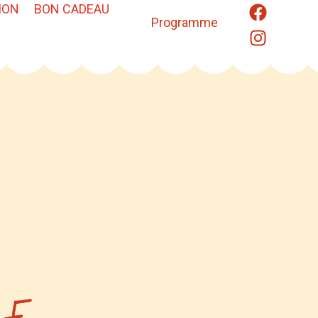
ION
BON CADEAU
Programme