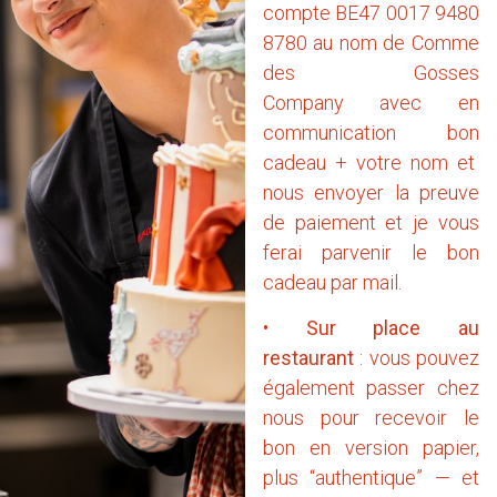
compte BE47 0017 9480
8780 au nom de Comme
des Gosses
Company avec en
communication bon
cadeau + votre nom et
nous envoyer la preuve
de paiement et je vous
ferai parvenir le bon
cadeau par mail.
•
Sur place au
restaurant
: vous pouvez
également passer chez
nous pour recevoir le
bon en version papier,
plus “authentique” — et