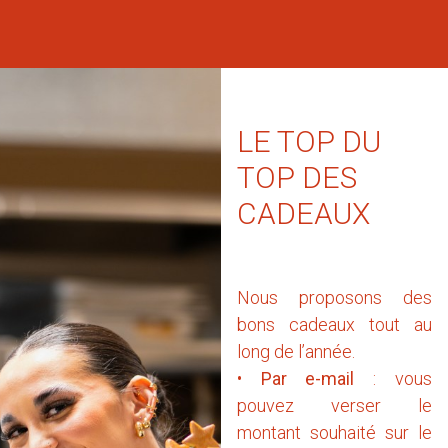
LE TOP DU
TOP DES
CADEAUX
Nous proposons des
bons cadeaux tout au
long de l’année.
•
Par e-mail
: vous
pouvez verser le
montant souhaité sur le