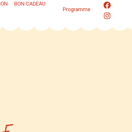
ION
BON CADEAU
Programme